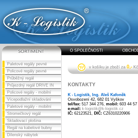
O SPOLEČNOSTI
OBCHOD
Paletové regály pevné
0,-
v košíku je zboží za
K
Policové regály pevné
Průběžný regál
KONTAKTY
Průjezdný regál DRIVE IN
Policové regály - mobilní
K - Logistik, Ing. Aleš Kafoněk
Vícepodlažní skladování
Osvobození 42, 682 01 Vyškov
tel/fax:
517 344 276,
mobil:
603 44 57
Paletové regály - mobilní
e-mail:
k-logistik@k-logistik.cz
IČ:
62123521,
DIČ:
CZ6310220906
Stromečkový regál
Skladovací plošina
Regál na kabelové bubny
Dílenský nábytek