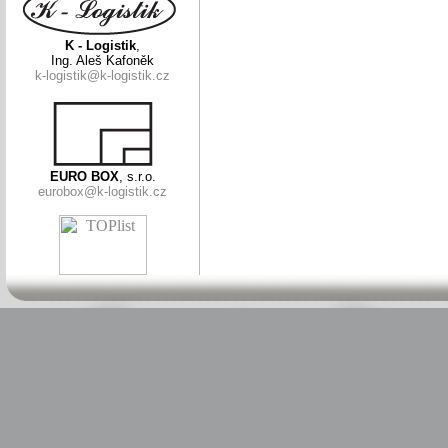
K - Logistik
,
Ing. Aleš Kafoněk
k-logistik@k-logistik.cz
EURO BOX
, s.r.o.
eurobox@k-logistik.cz