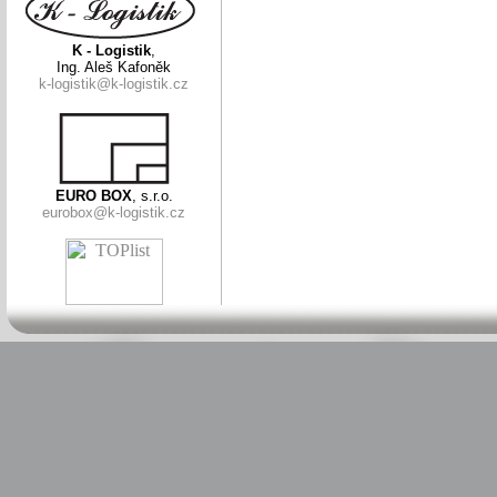
K - Logistik
,
Ing. Aleš Kafoněk
k-logistik@k-logistik.cz
EURO BOX
, s.r.o.
eurobox@k-logistik.cz