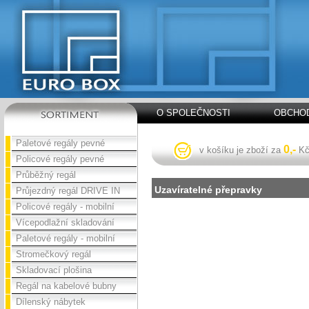
O SPOLEČNOSTI
OBCHOD
Paletové regály pevné
0,-
v košíku je zboží za
K
Policové regály pevné
Průběžný regál
Uzavíratelné přepravky
Průjezdný regál DRIVE IN
Policové regály - mobilní
Vícepodlažní skladování
Paletové regály - mobilní
Stromečkový regál
Skladovací plošina
Regál na kabelové bubny
Dílenský nábytek