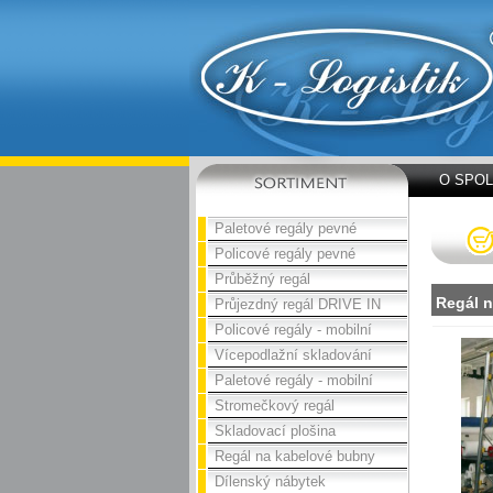
O SPO
Paletové regály pevné
Policové regály pevné
Průběžný regál
Regál 
Průjezdný regál DRIVE IN
Policové regály - mobilní
Vícepodlažní skladování
Paletové regály - mobilní
Stromečkový regál
Skladovací plošina
Regál na kabelové bubny
Dílenský nábytek