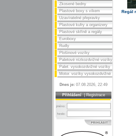
Zkosené bedny
Plastové boxy s víkem
Regál 
Uzavíratelné přepravky
Plastové kufry a organizery
Plastové skříně a regály
Euroboxy
Rudly
Plošinové vozíky
Paletové nízkozdvižné vozíky
Palet. vysokozdvižné vozíky
Motor. vozíky vysokozdvižné
Dnes je:
07.08.2026, 22:49
Přihlášení
|
Registrace
jméno:
heslo: