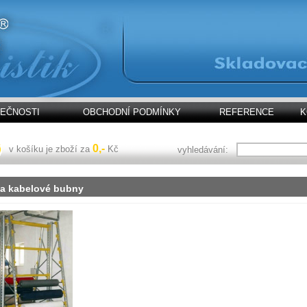
LEČNOSTI
OBCHODNÍ PODMÍNKY
REFERENCE
K
0,-
v košíku je zboží za
Kč
vyhledávání:
na kabelové bubny