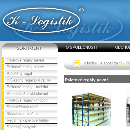
O SPOLEČNOSTI
OBCHOD
Paletové regály pevné
0,-
v košíku je zboží za
K
Policové regály pevné
Průběžný regál
Paletové regály pevné
Průjezdný regál DRIVE IN
Policové regály - mobilní
Vícepodlažní skladování
Paletové regály - mobilní
Stromečkový regál
Skladovací plošina
Regál na kabelové bubny
Dílenský nábytek