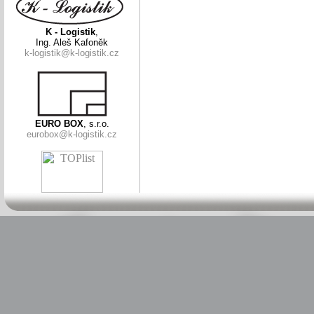
K - Logistik
,
Ing. Aleš Kafoněk
k-logistik@k-logistik.cz
EURO BOX
, s.r.o.
eurobox@k-logistik.cz