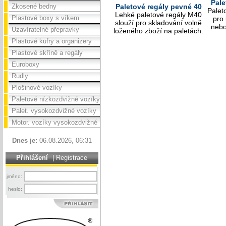
Pale
Zkosené bedny
Paletové regály pevné 40
Palet
Lehké paletové regály M40
Plastové boxy s víkem
pro 
slouží pro skladování volně
nebo
Uzavíratelné přepravky
loženého zboží na paletách.
Plastové kufry a organizery
Plastové skříně a regály
Euroboxy
Rudly
Plošinové vozíky
Paletové nízkozdvižné vozíky
Palet. vysokozdvižné vozíky
Motor. vozíky vysokozdvižné
Dnes je:
06.08.2026, 06:31
Přihlášení
|
Registrace
jméno:
heslo: