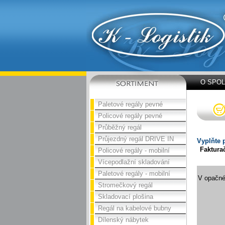
O SPO
Paletové regály pevné
Policové regály pevné
Průběžný regál
Průjezdný regál DRIVE IN
Vyplňte 
Faktura
Policové regály - mobilní
Vícepodlažní skladování
Paletové regály - mobilní
V opačné
Stromečkový regál
Skladovací plošina
Regál na kabelové bubny
Dílenský nábytek