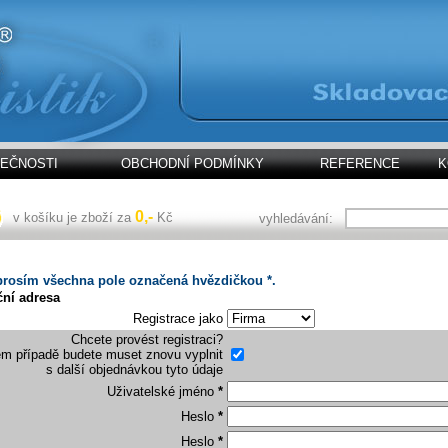
LEČNOSTI
OBCHODNÍ PODMÍNKY
REFERENCE
K
0,-
v košíku je zboží za
Kč
vyhledávání:
prosím všechna pole označená hvězdičkou *.
ční adresa
Registrace jako
Chcete provést registraci?
m případě budete muset znovu vyplnit
s další objednávkou tyto údaje
Uživatelské jméno
*
Heslo
*
Heslo
*