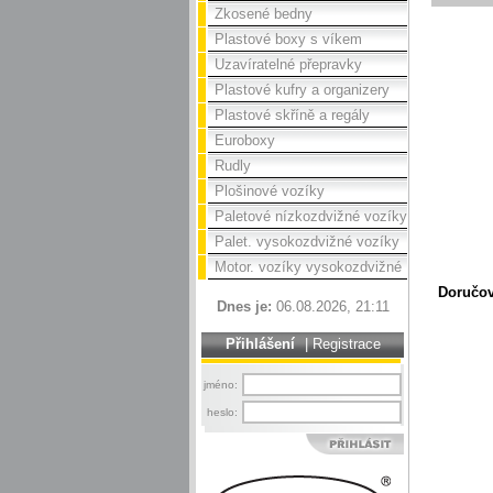
Zkosené bedny
Plastové boxy s víkem
Uzavíratelné přepravky
Plastové kufry a organizery
Plastové skříně a regály
Euroboxy
Rudly
Plošinové vozíky
Paletové nízkozdvižné vozíky
Palet. vysokozdvižné vozíky
Motor. vozíky vysokozdvižné
Doručov
Dnes je:
06.08.2026, 21:11
Přihlášení
|
Registrace
jméno:
heslo: