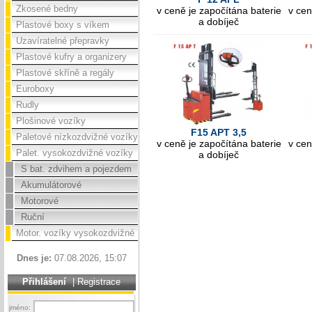
Zkosené bedny
v ceně je započítána baterie
v cen
a dobíječ
Plastové boxy s víkem
Uzavíratelné přepravky
Plastové kufry a organizery
Plastové skříně a regály
Euroboxy
Rudly
Plošinové vozíky
F15 APT 3,5
Paletové nízkozdvižné vozíky
v ceně je započítána baterie
v cen
Palet. vysokozdvižné vozíky
a dobíječ
S bat. zdvihem a pojezdem
Akumulátorové
Motorové
Ruční
Motor. vozíky vysokozdvižné
Dnes je:
07.08.2026, 15:07
Přihlášení
|
Registrace
jméno: