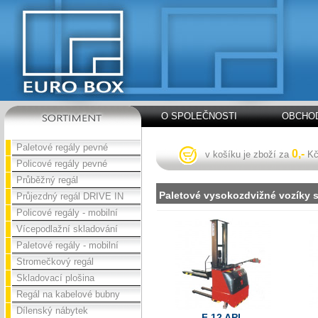
O SPOLEČNOSTI
OBCHOD
Paletové regály pevné
0,-
v košíku je zboží za
K
Policové regály pevné
Průběžný regál
Paletové vysokozdvižné vozíky 
Průjezdný regál DRIVE IN
Policové regály - mobilní
Vícepodlažní skladování
Paletové regály - mobilní
Stromečkový regál
Skladovací plošina
Regál na kabelové bubny
Dílenský nábytek
F 12 APL