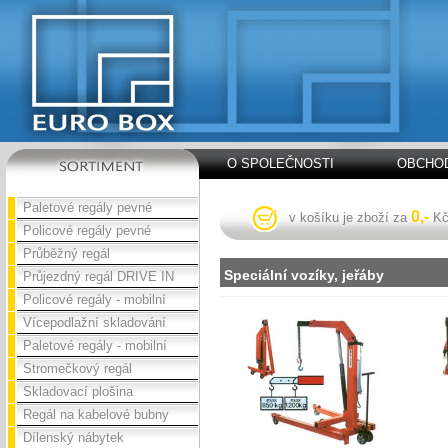
O SPOLEČNOSTI
OBCHOD
Paletové regály pevné
0,-
v košíku je zboží za
K
Policové regály pevné
Průběžný regál
Speciální vozíky, jeřáby
Průjezdný regál DRIVE IN
Policové regály - mobilní
Vícepodlažní skladování
Paletové regály - mobilní
Stromečkový regál
Skladovací plošina
Regál na kabelové bubny
Dílenský nábytek