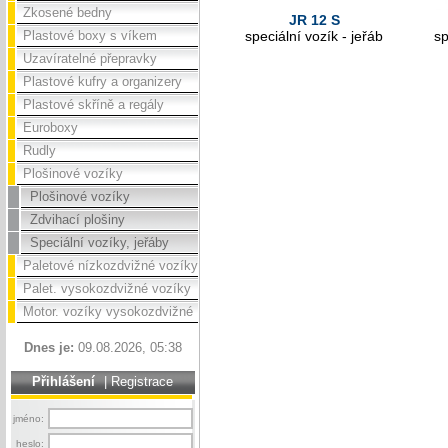
Zkosené bedny
JR 12 S
Plastové boxy s víkem
speciální vozík - jeřáb
sp
Uzavíratelné přepravky
Plastové kufry a organizery
Plastové skříně a regály
Euroboxy
Rudly
Plošinové vozíky
Plošinové vozíky
Zdvihací plošiny
Speciální vozíky, jeřáby
Paletové nízkozdvižné vozíky
Palet. vysokozdvižné vozíky
Motor. vozíky vysokozdvižné
Dnes je:
09.08.2026, 05:38
Přihlášení
|
Registrace
jméno:
heslo: