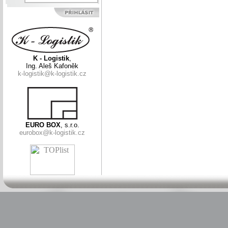
K - Logistik
,
Ing. Aleš Kafoněk
k-logistik@k-logistik.cz
EURO BOX
, s.r.o.
eurobox@k-logistik.cz